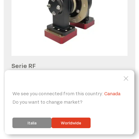
Serie RF
Giunti rotanti per radio
frequenze
PERSONALIZZABILE
IP65
FORO PASSANTE